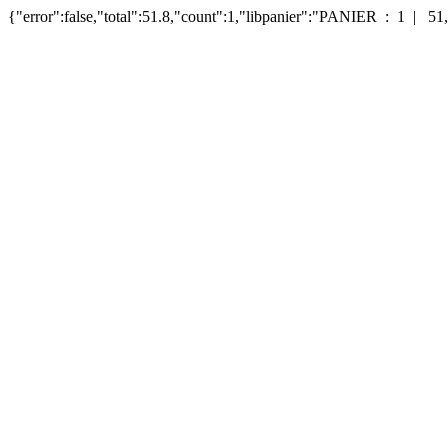
{"error":false,"total":51.8,"count":1,"libpanier":"PANIER : 1 | 51,