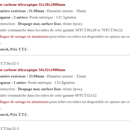
be carbone télescopique 32x30x2000mm
mètre extérieur : 31.90mm
- Diamètre interne : 30mm
gueur : 2 mètres
- Poids mètrique : 131.5g⁄mètre.
struction :
Drapage mat, surface lisse
, résine époxy.
tube s'emmanche dans les tubes de cette gamme 50TCT30x28 et 70TCT34x32.
Bague de serrage en aluminium
pour relier ces tubes est disponible en option sur ce
n.
stock, Prix T.T.C.
TCT34x32-1
be carbone télescopique 34x32x1000mm
mètre extérieur : 33.90mm
- Diamètre interne : 32mm
gueur : 1 mètre
- Poids mètrique : 152.8g⁄mètre.
struction :
Drapage mat, surface lisse
, résine époxy.
tube s'emmanche dans les tubes de cette gamme 60TCT32x32.
Bague de serrage en aluminium
pour relier ces tubes est disponible en option sur ce
n.
stock, Prix T.T.C.
TCT34x32-2