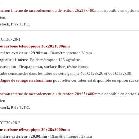
n.
chon interne de raccordement ou de renfort 26x23x400mm
disponible en option s
lien.
stock, Prix T.T.C.
TCT30x28-1
be carbone télescopique 30x28x1000mm
mètre extérieur : 29.90mm
- Diamètre interne : 28mm
gueur : 1 mètre
- Poids mètrique : 123.4g⁄mètre.
struction :
Drapage mat, surface lisse
, résine époxy.
tube s'emmanche dans les tubes de cette gamme 40TCT28x26 et 60TCT32x30.
Bague de serrage en aluminium
pour relier ces tubes est disponible en option sur ce
n.
chon interne de raccordement ou de renfort 28x25x400mm
disponible en option s
lien.
stock, Prix T.T.C.
TCT30x28-2
be carbone télescopique 30x28x2000mm
mètre extérieur : 29.90mm
- Diamètre interne : 28mm