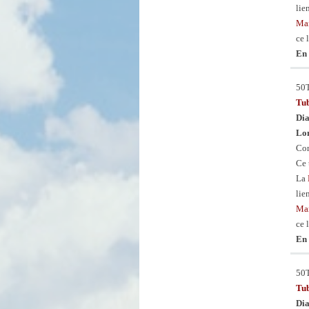
lie
Man
ce 
En 
50
Tu
Dia
Lon
Con
Ce 
La
lie
Man
ce 
En 
50
Tu
Dia