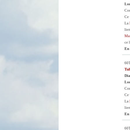
Lon
Con
Ce 
La
lie
Man
ce 
En 
60
Tu
Dia
Lon
Con
Ce 
La
lie
En 
60