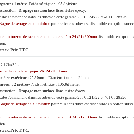
gueur : 1 mètre
- Poids mètrique : 105.8g⁄mètre.
struction :
Drapage mat, surface lisse
, résine époxy.
tube s'emmanche dans les tubes de cette gamme 20TCT24x22 et 40TCT28x26.
Bague de serrage en aluminium
pour relier ces tubes est disponible en option sur ce
n.
chon interne de raccordement ou de renfort 24x21x300mm
disponible en option s
lien.
stock, Prix T.T.C.
TCT26x24-2
be carbone télescopique 26x24x2000mm
mètre extérieur : 25.90mm
- Diamètre interne : 24mm
gueur : 2 mètres
- Poids mètrique : 105.8g⁄mètre.
struction :
Drapage mat, surface lisse
, résine époxy.
tube s'emmanche dans les tubes de cette gamme 20TCT24x22 et 40TCT28x26.
Bague de serrage en aluminium
pour relier ces tubes est disponible en option sur ce
n.
chon interne de raccordement ou de renfort 24x21x300mm
disponible en option s
lien.
stock, Prix T.T.C.