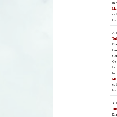
lie
Man
ce 
En 
20
Tu
Dia
Lon
Con
Ce 
La
lie
Man
ce 
En 
30
Tu
Dia